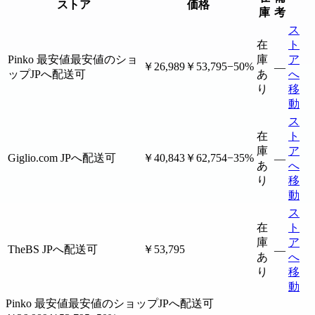
ストア
価格
庫
考
ス
在
ト
Pinko
最安値
最安値のショ
庫
ア
￥26,989
￥53,795
−50%
—
ップ
JPへ配送可
あ
へ
り
移
動
ス
在
ト
庫
ア
Giglio.com
JPへ配送可
￥40,843
￥62,754
−35%
—
あ
へ
り
移
動
ス
在
ト
庫
ア
TheBS
JPへ配送可
￥53,795
—
あ
へ
り
移
動
Pinko
最安値
最安値のショップ
JPへ配送可