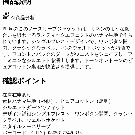
商品説明
AI商品分析
Pinkoのこのノースリーブジャケットは、リネンのような風
合いを思わせるラスティックエフェクトのパナマ生地で作ら
れています。シングルブレストデザインで、ワンボタン開
閉、クラシックなラペル、2つのウェルトポケットが特徴で
す。フロントとバックのダーツがウエストをシェイプし、フ
ェミニンなシルエットを演出します。トーンオントーンのピ
ュアコットン裏地が快適さを提供します。
確認ポイント
在庫
在庫あり
素材
パナマ生地（外側）、ピュアコットン（裏地）
シルエット
ダーツでフィット
デザイン詳細
シングルブレスト、ワンボタン開閉、クラシッ
クラペル、ウェルトポケット
スタイル
ノースリーブ
バーコード（GTIN）
08053177420333