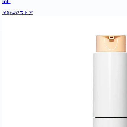
mL
￥6,645
2ストア