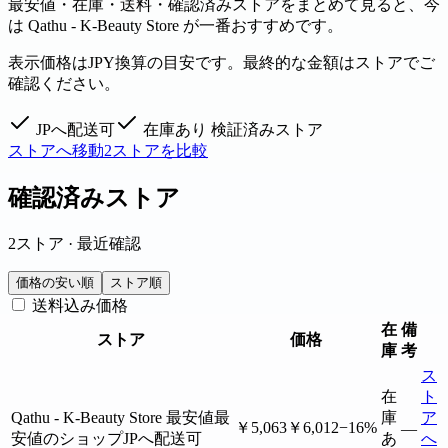
最安値・在庫・送料・確認済みストアをまとめて見ると、今
は Qathu - K-Beauty Store が一番おすすめです。
表示価格はJPY換算の目安です。最終的な金額はストアでご
確認ください。
JPへ配送可
在庫あり
検証済みストア
ストアへ移動
2ストアを比較
確認済みストア
2ストア · 最近確認
価格の安い順
ストア順
送料込み価格
在
備
ストア
価格
庫
考
ス
在
ト
Qathu - K-Beauty Store
最安値
最
庫
ア
￥5,063
￥6,012
−16%
—
安値のショップ
JPへ配送可
あ
へ