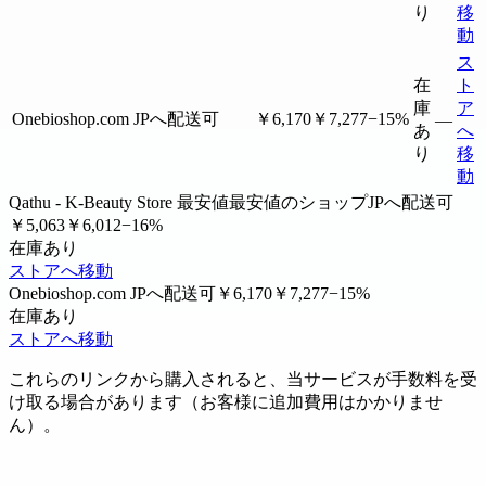
り
移
動
ス
在
ト
庫
ア
Onebioshop.com
JPへ配送可
￥6,170
￥7,277
−15%
—
あ
へ
り
移
動
Qathu - K-Beauty Store
最安値
最安値のショップ
JPへ配送可
￥5,063
￥6,012
−16%
在庫あり
ストアへ移動
Onebioshop.com
JPへ配送可
￥6,170
￥7,277
−15%
在庫あり
ストアへ移動
これらのリンクから購入されると、当サービスが手数料を受
け取る場合があります（お客様に追加費用はかかりませ
ん）。