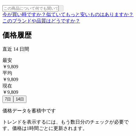
今が買い時ですか？
似ていてもっと安いものはありますか？
このブランドや品質はどうですか？
価格履歴
直近 14 日間
最安
￥9,809
平均
￥9,809
現在
￥9,809
7日
14日
価格データを蓄積中です
トレンドを表示するには、もう数日分のチェックが必要で
す。価格は1時間ごとに更新されます。