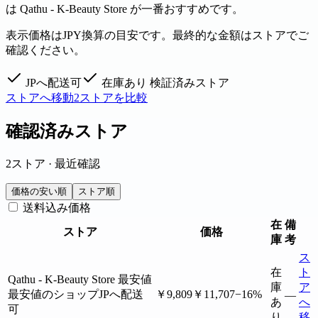
は Qathu - K-Beauty Store が一番おすすめです。
表示価格はJPY換算の目安です。最終的な金額はストアでご
確認ください。
JPへ配送可
在庫あり
検証済みストア
ストアへ移動
2ストアを比較
確認済みストア
2ストア · 最近確認
価格の安い順
ストア順
送料込み価格
在
備
ストア
価格
庫
考
ス
在
ト
Qathu - K-Beauty Store
最安値
庫
ア
最安値のショップ
JPへ配送
￥9,809
￥11,707
−16%
—
あ
へ
可
り
移