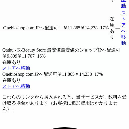
動
ス
在
ト
庫
ア
Onebioshop.com
JPへ配送可
￥11,865
￥14,238
−17%
—
あ
へ
り
移
動
Qathu - K-Beauty Store
最安値
最安値のショップ
JPへ配送可
￥9,809
￥11,707
−16%
在庫あり
ストアへ移動
Onebioshop.com
JPへ配送可
￥11,865
￥14,238
−17%
在庫あり
ストアへ移動
これらのリンクから購入されると、当サービスが手数料を受
け取る場合があります（お客様に追加費用はかかりませ
ん）。