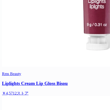
Rms Beauty
Liplights Cream Lip Gloss Bisou
￥4,571
2ストア