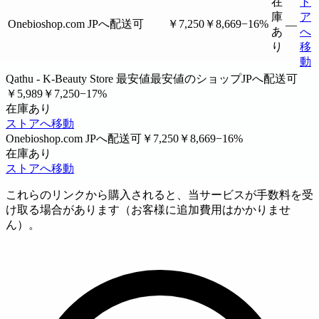
在
ト
庫
ア
Onebioshop.com
JPへ配送可
￥7,250
￥8,669
−16%
—
あ
へ
り
移
動
Qathu - K-Beauty Store
最安値
最安値のショップ
JPへ配送可
￥5,989
￥7,250
−17%
在庫あり
ストアへ移動
Onebioshop.com
JPへ配送可
￥7,250
￥8,669
−16%
在庫あり
ストアへ移動
これらのリンクから購入されると、当サービスが手数料を受
け取る場合があります（お客様に追加費用はかかりませ
ん）。