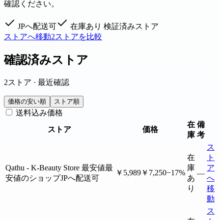
確認ください。
JPへ配送可
在庫あり
検証済みストア
ストアへ移動
2ストアを比較
確認済みストア
2ストア · 最近確認
価格の安い順
ストア順
送料込み価格
在
備
ストア
価格
庫
考
ス
在
ト
Qathu - K-Beauty Store
最安値
最
庫
ア
￥5,989
￥7,250
−17%
—
安値のショップ
JPへ配送可
あ
へ
り
移
動
ス