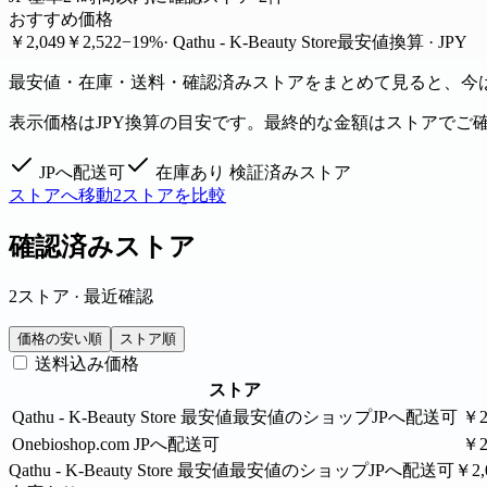
おすすめ価格
￥2,049
￥2,522
−19%
· Qathu - K-Beauty Store
最安値
換算 · JPY
最安値・在庫・送料・確認済みストアをまとめて見ると、今は Qathu 
表示価格はJPY換算の目安です。最終的な金額はストアでご
JPへ配送可
在庫あり
検証済みストア
ストアへ移動
2ストアを比較
確認済みストア
2ストア · 最近確認
価格の安い順
ストア順
送料込み価格
ストア
Qathu - K-Beauty Store
最安値
最安値のショップ
JPへ配送可
￥2
Onebioshop.com
JPへ配送可
￥2
Qathu - K-Beauty Store
最安値
最安値のショップ
JPへ配送可
￥2,