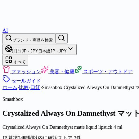
AI
ブランド・商品を検索
🇯🇵 JP · JPY
日本語
JP · JPY
すべて
ファッション
美容・健康
スポーツ・アウトドア
セール
ガイド
ホーム
›
比較
›
口紅
›
Smashbox Crystalized Always On D
Smashbox
Crystalized Always On Damnet
Crystalized Always On Damnethyst matte liquid lipstick 4 ml
JP 基準
24時間以内に確認
ストア 2件