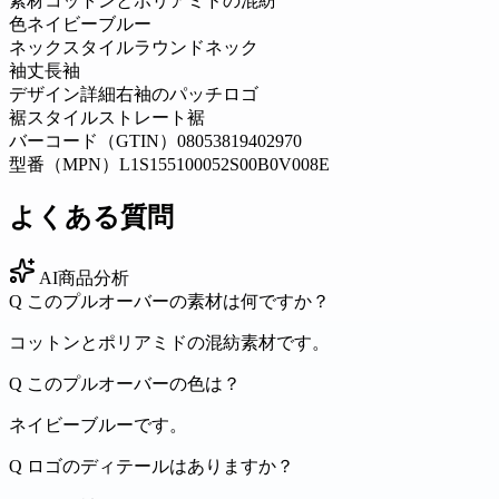
素材
コットンとポリアミドの混紡
色
ネイビーブルー
ネックスタイル
ラウンドネック
袖丈
長袖
デザイン詳細
右袖のパッチロゴ
裾スタイル
ストレート裾
バーコード（GTIN）
08053819402970
型番（MPN）
L1S155100052S00B0V008E
よくある質問
AI商品分析
Q
このプルオーバーの素材は何ですか？
コットンとポリアミドの混紡素材です。
Q
このプルオーバーの色は？
ネイビーブルーです。
Q
ロゴのディテールはありますか？