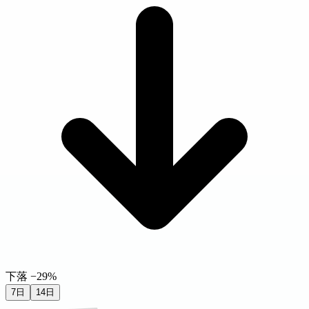
下落 −29%
7日
14日