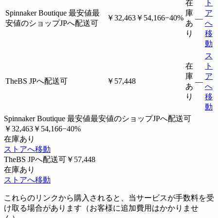
在
ト
Spinnaker Boutique
最安値
最
庫
ア
￥32,463
￥54,166
−40%
—
安値のショップ
JPへ配送可
あ
へ
り
移
動
ス
在
ト
庫
ア
TheBS
JPへ配送可
￥57,448
—
あ
へ
り
移
動
Spinnaker Boutique
最安値
最安値のショップ
JPへ配送可
￥32,463
￥54,166
−40%
在庫あり
ストアへ移動
TheBS
JPへ配送可
￥57,448
在庫あり
ストアへ移動
これらのリンクから購入されると、当サービスが手数料を受
け取る場合があります（お客様に追加費用はかかりませ