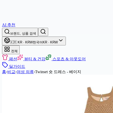
AI 추천
브랜드, 상품 검색
🇰🇷 KR · KRW
한국어
KR · KRW
전체
패션
뷰티 & 건강
스포츠 & 아웃도어
딜
가이드
홈
›
비교
›
여성 의류
›
Twinset 숏 드레스 - 베이지