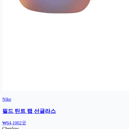
Nike
필드 틴트 랩 선글라스
₩64,100
2곳
Chex
low