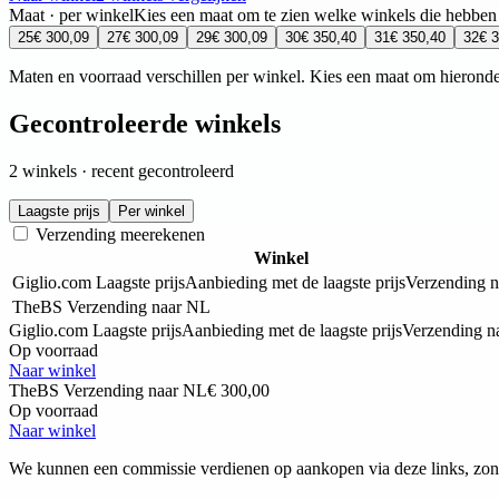
Maat · per winkel
Kies een maat om te zien welke winkels die hebben
25
€ 300,09
27
€ 300,09
29
€ 300,09
30
€ 350,40
31
€ 350,40
32
€ 
Maten en voorraad verschillen per winkel. Kies een maat om hieronde
Gecontroleerde winkels
2 winkels · recent gecontroleerd
Laagste prijs
Per winkel
Verzending meerekenen
Winkel
Giglio.com
Laagste prijs
Aanbieding met de laagste prijs
Verzending 
TheBS
Verzending naar NL
Giglio.com
Laagste prijs
Aanbieding met de laagste prijs
Verzending n
Op voorraad
Naar winkel
TheBS
Verzending naar NL
€ 300,00
Op voorraad
Naar winkel
We kunnen een commissie verdienen op aankopen via deze links, zond