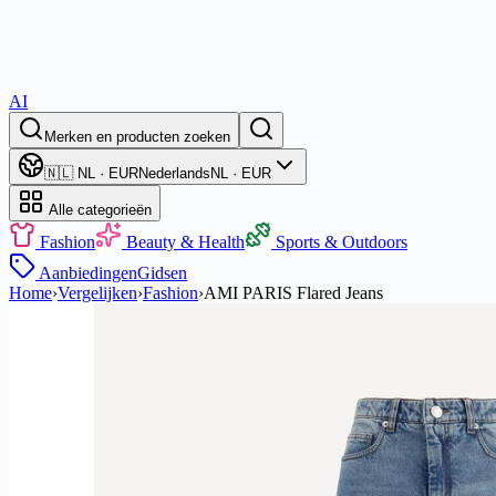
AI
Merken en producten zoeken
🇳🇱 NL · EUR
Nederlands
NL · EUR
Alle categorieën
Fashion
Beauty & Health
Sports & Outdoors
Aanbiedingen
Gidsen
Home
›
Vergelijken
›
Fashion
›
AMI PARIS Flared Jeans