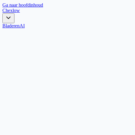
Ga naar hoofdinhoud
Chex
low
Bladeren
AI