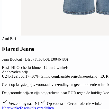
Ami Paris
Flared Jeans
Jean Bootcut - Bleu (FTR450DE0046480)
Basis NL
Gecheckt binnen 12 uur
2 winkels
Aanbevolen prijs
€ 245,12
€ 350,17
−30%
· Giglio.com
Laagste prijs
Omgerekend · EUR
Gelet op laagste prijs, voorraad, verzending en gecontroleerde winkel
De getoonde prijzen zijn omgerekend naar EUR tegen de huidige koers
Verzending naar NL
Op voorraad
Gecontroleerde winkel
Naar winkel
2 winkels vergelijken