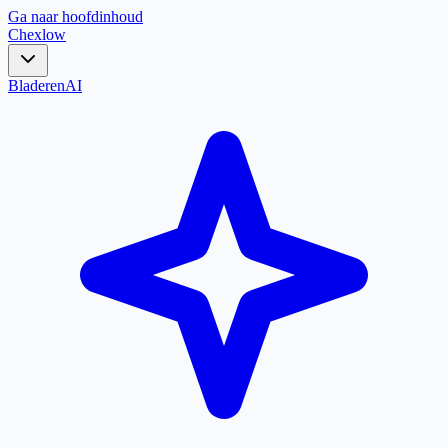
Ga naar hoofdinhoud
Chex
low
Bladeren
AI