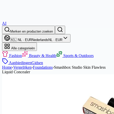
AI
Merken en producten zoeken
🇳🇱 NL · EUR
Nederlands
NL · EUR
Alle categorieën
Fashion
Beauty & Health
Sports & Outdoors
Aanbiedingen
Gidsen
Home
›
Vergelijken
›
Foundations
›
Smashbox Studio Skin Flawless
Liquid Concealer