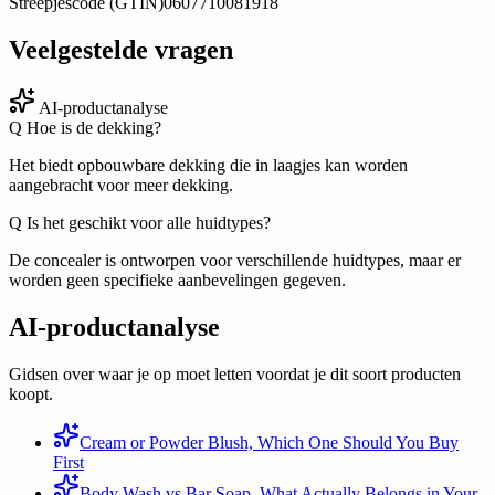
Streepjescode (GTIN)
0607710081918
Veelgestelde vragen
AI-productanalyse
Q
Hoe is de dekking?
Het biedt opbouwbare dekking die in laagjes kan worden
aangebracht voor meer dekking.
Q
Is het geschikt voor alle huidtypes?
De concealer is ontworpen voor verschillende huidtypes, maar er
worden geen specifieke aanbevelingen gegeven.
AI-productanalyse
Gidsen over waar je op moet letten voordat je dit soort producten
koopt.
Cream or Powder Blush, Which One Should You Buy
First
Body Wash vs Bar Soap, What Actually Belongs in Your