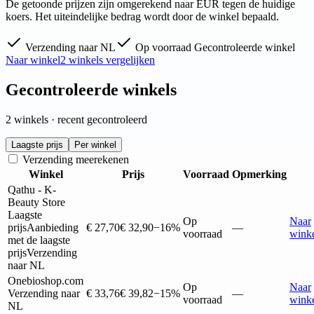
De getoonde prijzen zijn omgerekend naar EUR tegen de huidige
koers. Het uiteindelijke bedrag wordt door de winkel bepaald.
Verzending naar NL
Op voorraad
Gecontroleerde winkel
Naar winkel
2 winkels vergelijken
Gecontroleerde winkels
2 winkels · recent gecontroleerd
Laagste prijs
Per winkel
Verzending meerekenen
Winkel
Prijs
Voorraad
Opmerking
Qathu - K-
Beauty Store
Laagste
Op
Naar
prijs
Aanbieding
€ 27,70
€ 32,90
−16%
—
voorraad
wink
met de laagste
prijs
Verzending
naar NL
Onebioshop.com
Op
Naar
Verzending naar
€ 33,76
€ 39,82
−15%
—
voorraad
wink
NL