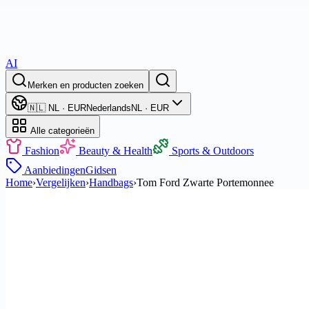
AI
Merken en producten zoeken
🇳🇱 NL · EUR
Nederlands
NL · EUR
Alle categorieën
Fashion
Beauty & Health
Sports & Outdoors
Aanbiedingen
Gidsen
Home
›
Vergelijken
›
Handbags
›
Tom Ford Zwarte Portemonnee