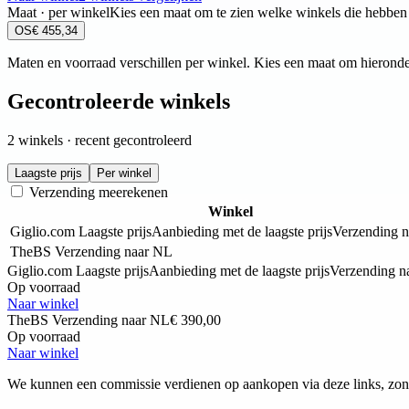
Maat · per winkel
Kies een maat om te zien welke winkels die hebben
OS
€ 455,34
Maten en voorraad verschillen per winkel. Kies een maat om hieronde
Gecontroleerde winkels
2 winkels · recent gecontroleerd
Laagste prijs
Per winkel
Verzending meerekenen
Winkel
Giglio.com
Laagste prijs
Aanbieding met de laagste prijs
Verzending 
TheBS
Verzending naar NL
Giglio.com
Laagste prijs
Aanbieding met de laagste prijs
Verzending n
Op voorraad
Naar winkel
TheBS
Verzending naar NL
€ 390,00
Op voorraad
Naar winkel
We kunnen een commissie verdienen op aankopen via deze links, zond