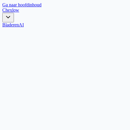
Ga naar hoofdinhoud
Chex
low
Bladeren
AI