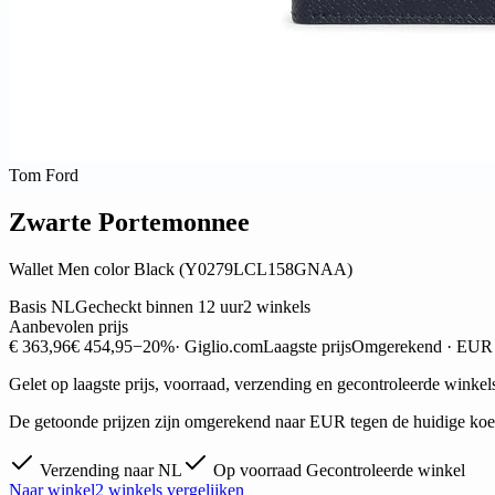
Tom Ford
Zwarte Portemonnee
Wallet Men color Black (Y0279LCL158GNAA)
Basis NL
Gecheckt binnen 12 uur
2 winkels
Aanbevolen prijs
€ 363,96
€ 454,95
−20%
· Giglio.com
Laagste prijs
Omgerekend · EUR
Gelet op laagste prijs, voorraad, verzending en gecontroleerde winkel
De getoonde prijzen zijn omgerekend naar EUR tegen de huidige koers
Verzending naar NL
Op voorraad
Gecontroleerde winkel
Naar winkel
2 winkels vergelijken