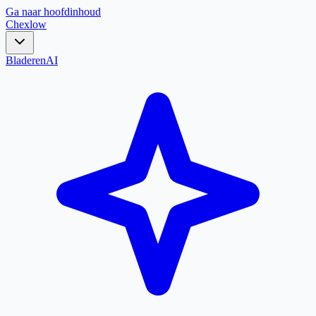
Ga naar hoofdinhoud
Chex
low
Bladeren
AI