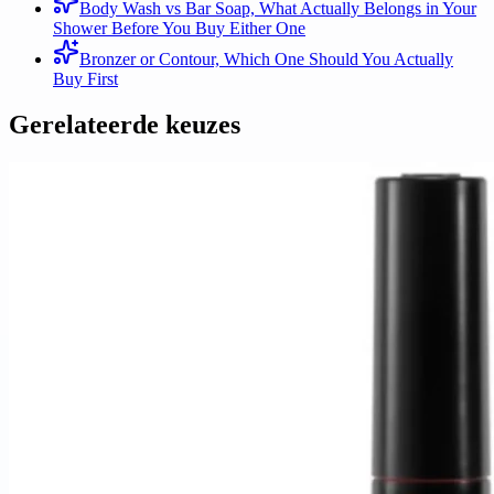
Body Wash vs Bar Soap, What Actually Belongs in Your
Shower Before You Buy Either One
Bronzer or Contour, Which One Should You Actually
Buy First
Gerelateerde keuzes