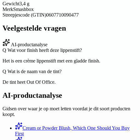
Gewicht
3,4 g
Merk
Smashbox
Streepjescode (GTIN)
0607710090477
Veelgestelde vragen
AI-productanalyse
Q
Wat voor finish heeft deze lippenstift?
Het is een crème lippenstift met een gladde finish.
Q
Wat is de naam van de tint?
De tint heet Out Of Office.
AI-productanalyse
Gidsen over waar je op moet letten voordat je dit soort producten
koopt.
Cream or Powder Blush, Which One Should You Buy
First