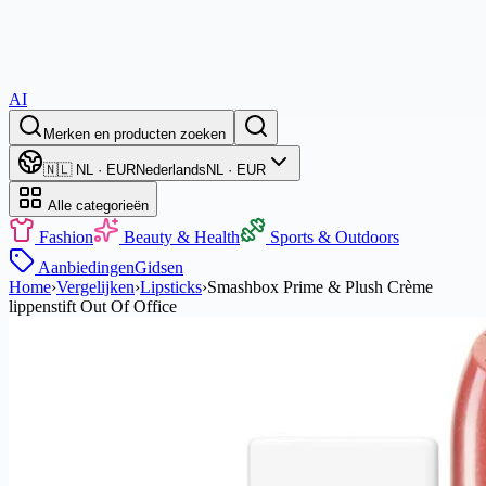
AI
Merken en producten zoeken
🇳🇱 NL · EUR
Nederlands
NL · EUR
Alle categorieën
Fashion
Beauty & Health
Sports & Outdoors
Aanbiedingen
Gidsen
Home
›
Vergelijken
›
Lipsticks
›
Smashbox Prime & Plush Crème
lippenstift Out Of Office