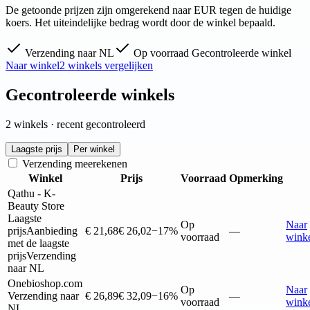
De getoonde prijzen zijn omgerekend naar EUR tegen de huidige
koers. Het uiteindelijke bedrag wordt door de winkel bepaald.
Verzending naar NL
Op voorraad
Gecontroleerde winkel
Naar winkel
2 winkels vergelijken
Gecontroleerde winkels
2 winkels · recent gecontroleerd
Laagste prijs
Per winkel
Verzending meerekenen
Winkel
Prijs
Voorraad
Opmerking
Qathu - K-
Beauty Store
Laagste
Op
Naar
prijs
Aanbieding
€ 21,68
€ 26,02
−17%
—
voorraad
wink
met de laagste
prijs
Verzending
naar NL
Onebioshop.com
Op
Naar
Verzending naar
€ 26,89
€ 32,09
−16%
—
voorraad
wink
NL