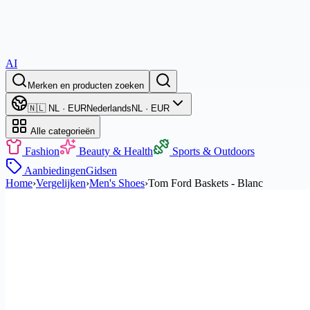
AI
Merken en producten zoeken
🇳🇱 NL · EUR
Nederlands
NL · EUR
Alle categorieën
Fashion
Beauty & Health
Sports & Outdoors
Aanbiedingen
Gidsen
Home
›
Vergelijken
›
Men's Shoes
›
Tom Ford Baskets - Blanc