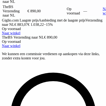
naar NL
TheBS
Op
N
Verzending
€ 890,00
—
voorraad
w
naar NL
Giglio.com
Laagste prijs
Aanbieding met de laagste prijs
Verzending
naar NL
€ 883,07
€ 1.038,22
−15%
Op voorraad
Naar winkel
TheBS
Verzending naar NL
€ 890,00
Op voorraad
Naar winkel
We kunnen een commissie verdienen op aankopen via deze links,
zonder extra kosten voor jou.