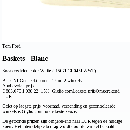
Tom Ford
Baskets - Blanc
Sneakers Men color White (J1507LCL045LWWF)
Basis NL
Gecheckt binnen 12 uur
2 winkels
Aanbevolen prijs
€ 883,07
€ 1.038,22
−15%
· Giglio.com
Laagste prijs
Omgerekend ·
EUR
Gelet op laagste prijs, voorraad, verzending en gecontroleerde
winkels is Giglio.com nu de beste keuze.
De getoonde prijzen zijn omgerekend naar EUR tegen de huidige
koers. Het uiteindelijke bedrag wordt door de winkel bepaald.