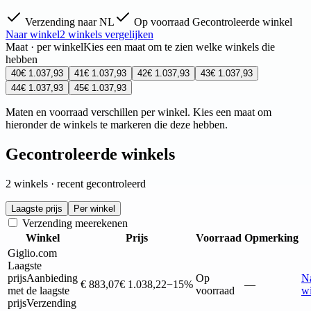
Verzending naar NL
Op voorraad
Gecontroleerde winkel
Naar winkel
2 winkels vergelijken
Maat · per winkel
Kies een maat om te zien welke winkels die
hebben
40
€ 1.037,93
41
€ 1.037,93
42
€ 1.037,93
43
€ 1.037,93
44
€ 1.037,93
45
€ 1.037,93
Maten en voorraad verschillen per winkel. Kies een maat om
hieronder de winkels te markeren die deze hebben.
Gecontroleerde winkels
2 winkels · recent gecontroleerd
Laagste prijs
Per winkel
Verzending meerekenen
Winkel
Prijs
Voorraad
Opmerking
Giglio.com
Laagste
prijs
Aanbieding
Op
N
€ 883,07
€ 1.038,22
−15%
—
met de laagste
voorraad
w
prijs
Verzending