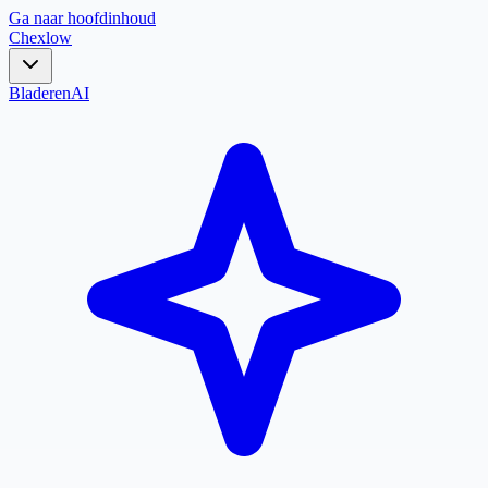
Ga naar hoofdinhoud
Chex
low
Bladeren
AI