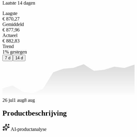
Laatste 14 dagen
Laagste
€ 870,27
Gemiddeld
€ 877,96
Actueel
€ 882,83
Trend
1% gestegen
7 d
14 d
26 jul
1 aug
8 aug
Productbeschrijving
AI-productanalyse