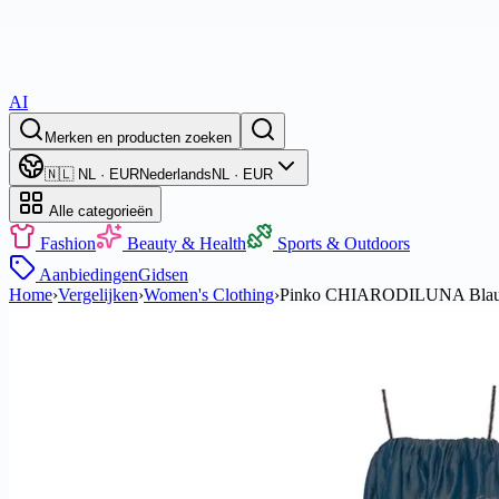
AI
Merken en producten zoeken
🇳🇱 NL · EUR
Nederlands
NL · EUR
Alle categorieën
Fashion
Beauty & Health
Sports & Outdoors
Aanbiedingen
Gidsen
Home
›
Vergelijken
›
Women's Clothing
›
Pinko CHIARODILUNA Blau