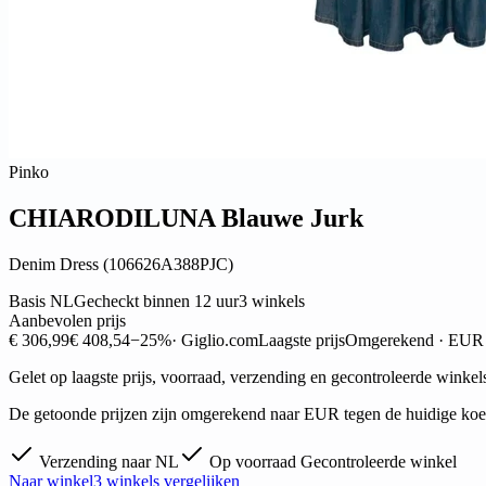
Pinko
CHIARODILUNA Blauwe Jurk
Denim Dress (106626A388PJC)
Basis NL
Gecheckt binnen 12 uur
3 winkels
Aanbevolen prijs
€ 306,99
€ 408,54
−25%
· Giglio.com
Laagste prijs
Omgerekend · EUR
Gelet op laagste prijs, voorraad, verzending en gecontroleerde winkel
De getoonde prijzen zijn omgerekend naar EUR tegen de huidige koers
Verzending naar NL
Op voorraad
Gecontroleerde winkel
Naar winkel
3 winkels vergelijken