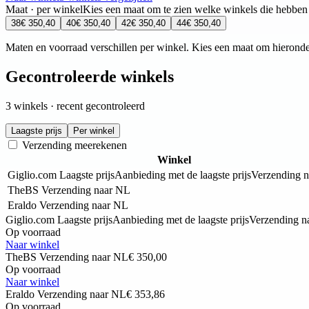
Maat · per winkel
Kies een maat om te zien welke winkels die hebben
38
€ 350,40
40
€ 350,40
42
€ 350,40
44
€ 350,40
Maten en voorraad verschillen per winkel. Kies een maat om hieronde
Gecontroleerde winkels
3 winkels · recent gecontroleerd
Laagste prijs
Per winkel
Verzending meerekenen
Winkel
Giglio.com
Laagste prijs
Aanbieding met de laagste prijs
Verzending 
TheBS
Verzending naar NL
Eraldo
Verzending naar NL
Giglio.com
Laagste prijs
Aanbieding met de laagste prijs
Verzending n
Op voorraad
Naar winkel
TheBS
Verzending naar NL
€ 350,00
Op voorraad
Naar winkel
Eraldo
Verzending naar NL
€ 353,86
Op voorraad