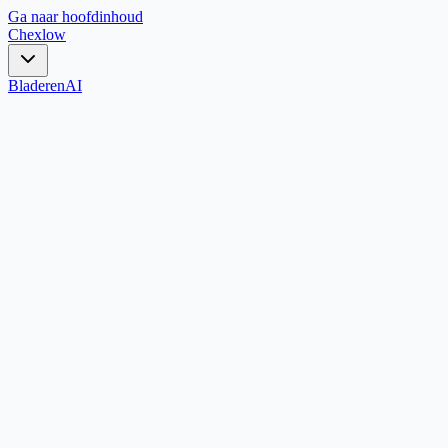
Ga naar hoofdinhoud
Chex
low
Bladeren
AI