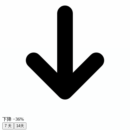
下降 −36%
7 天
14天