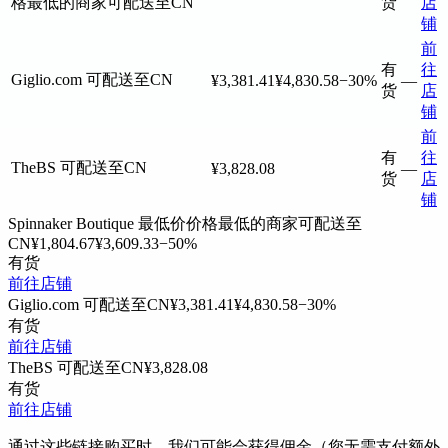
格最低的商家
可配送至CN
货
店
铺
前
有
往
Giglio.com
可配送至CN
¥3,381.41
¥4,830.58
−30%
—
货
店
铺
前
有
往
TheBS
可配送至CN
¥3,828.08
—
货
店
铺
Spinnaker Boutique
最低价
价格最低的商家
可配送至
CN
¥1,804.67
¥3,609.33
−50%
有货
前往店铺
Giglio.com
可配送至CN
¥3,381.41
¥4,830.58
−30%
有货
前往店铺
TheBS
可配送至CN
¥3,828.08
有货
前往店铺
通过这些链接购买时，我们可能会获得佣金（您无需支付额外