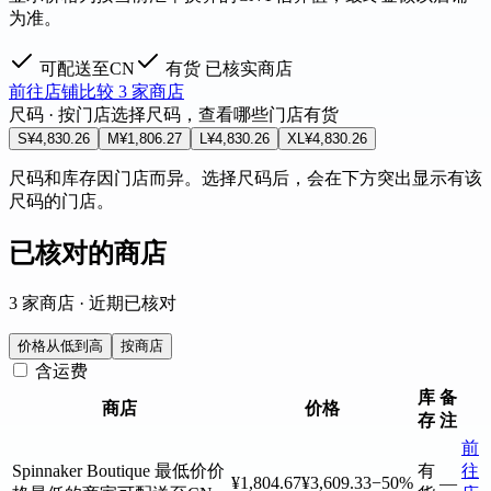
为准。
可配送至CN
有货
已核实商店
前往店铺
比较 3 家商店
尺码 · 按门店
选择尺码，查看哪些门店有货
S
¥4,830.26
M
¥1,806.27
L
¥4,830.26
XL
¥4,830.26
尺码和库存因门店而异。选择尺码后，会在下方突出显示有该
尺码的门店。
已核对的商店
3 家商店 · 近期已核对
价格从低到高
按商店
含运费
库
备
商店
价格
存
注
前
Spinnaker Boutique
最低价
价
有
往
¥1,804.67
¥3,609.33
−50%
—