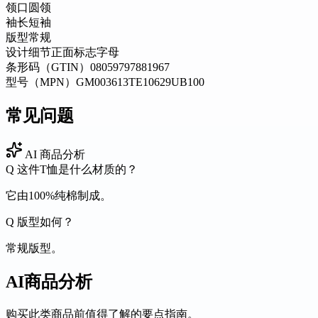
领口
圆领
袖长
短袖
版型
常规
设计细节
正面标志字母
条形码（GTIN）
08059797881967
型号（MPN）
GM003613TE10629UB100
常见问题
AI 商品分析
Q
这件T恤是什么材质的？
它由100%纯棉制成。
Q
版型如何？
常规版型。
AI商品分析
购买此类商品前值得了解的要点指南。