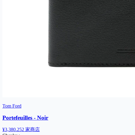
Tom Ford
Portefeuilles - Noir
¥3,380.25
2 家商店