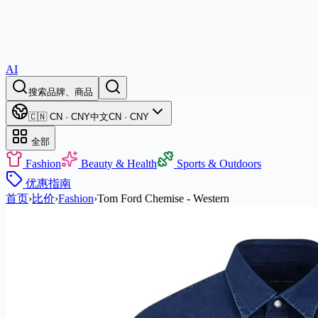
AI
搜索品牌、商品
🇨🇳 CN · CNY
中文
CN · CNY
全部
Fashion
Beauty & Health
Sports & Outdoors
优惠
指南
首页
›
比价
›
Fashion
›
Tom Ford Chemise - Western