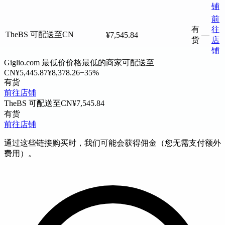
铺
前
有
往
TheBS
可配送至CN
¥7,545.84
—
货
店
铺
Giglio.com
最低价
价格最低的商家
可配送至
CN
¥5,445.87
¥8,378.26
−35%
有货
前往店铺
TheBS
可配送至CN
¥7,545.84
有货
前往店铺
通过这些链接购买时，我们可能会获得佣金（您无需支付额外
费用）。