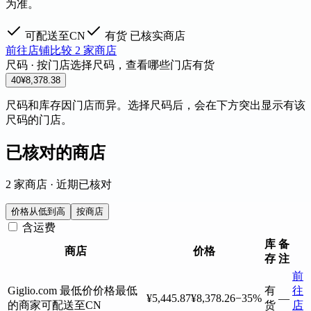
为准。
可配送至CN
有货
已核实商店
前往店铺
比较 2 家商店
尺码 · 按门店
选择尺码，查看哪些门店有货
40
¥8,378.38
尺码和库存因门店而异。选择尺码后，会在下方突出显示有该
尺码的门店。
已核对的商店
2 家商店 · 近期已核对
价格从低到高
按商店
含运费
库
备
商店
价格
存
注
前
Giglio.com
最低价
价格最低
有
往
¥5,445.87
¥8,378.26
−35%
—
的商家
可配送至CN
货
店