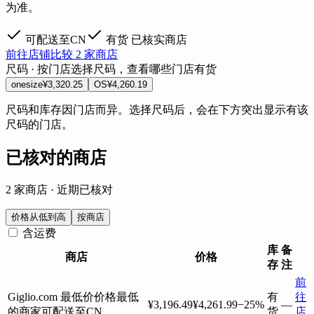
为准。
可配送至CN
有货
已核实商店
前往店铺
比较 2 家商店
尺码 · 按门店
选择尺码，查看哪些门店有货
onesize
¥3,320.25
OS
¥4,260.19
尺码和库存因门店而异。选择尺码后，会在下方突出显示有该
尺码的门店。
已核对的商店
2 家商店 · 近期已核对
价格从低到高
按商店
含运费
库
备
商店
价格
存
注
前
Giglio.com
最低价
价格最低
有
往
¥3,196.49
¥4,261.99
−25%
—
的商家
可配送至CN
货
店