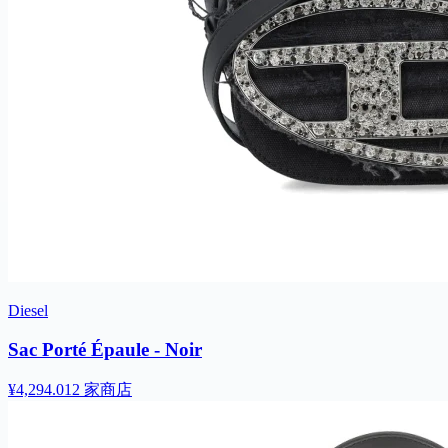
Diesel
Sac Porté Épaule - Noir
¥4,294.01
2 家商店