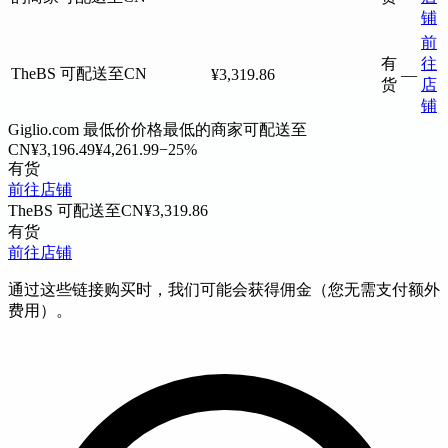
铺
前
有
往
TheBS
可配送至CN
¥3,319.86
—
货
店
铺
Giglio.com
最低价
价格最低的商家
可配送至
CN
¥3,196.49
¥4,261.99
−25%
有货
前往店铺
TheBS
可配送至CN
¥3,319.86
有货
前往店铺
通过这些链接购买时，我们可能会获得佣金（您无需支付额外
费用）。