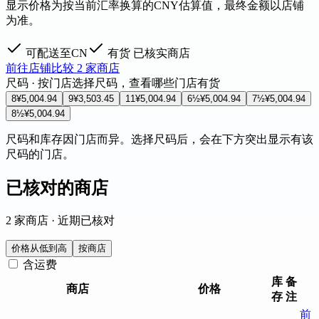
显示价格为按当前汇率换算的CNY估算值，最终金额以店铺
为准。
可配送至CN
有货
已核实商店
前往店铺
比较 2 家商店
尺码 · 按门店
选择尺码，查看哪些门店有货
8
¥5,004.94
9
¥3,503.45
11
¥5,004.94
6½
¥5,004.94
7½
¥5,004.94
8½
¥5,004.94
尺码和库存因门店而异。选择尺码后，会在下方突出显示有该
尺码的门店。
已核对的商店
2 家商店 · 近期已核对
价格从低到高
按商店
含运费
库
备
商店
价格
存
注
前