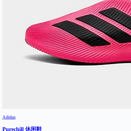
Adidas
Purechill 休闲鞋