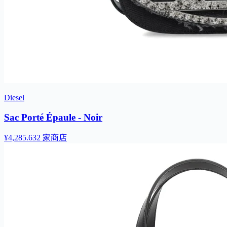
Diesel
Sac Porté Épaule - Noir
¥4,285.63
2 家商店