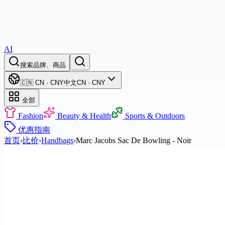
AI
搜索品牌、商品
🇨🇳 CN · CNY
中文
CN · CNY
全部
Fashion
Beauty & Health
Sports & Outdoors
优惠
指南
首页
›
比价
›
Handbags
›
Marc Jacobs Sac De Bowling - Noir