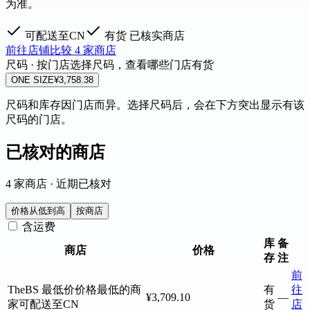
为准。
可配送至CN
有货
已核实商店
前往店铺
比较 4 家商店
尺码 · 按门店
选择尺码，查看哪些门店有货
ONE SIZE
¥3,758.38
尺码和库存因门店而异。选择尺码后，会在下方突出显示有该
尺码的门店。
已核对的商店
4 家商店 · 近期已核对
价格从低到高
按商店
含运费
库
备
商店
价格
存
注
前
TheBS
最低价
价格最低的商
有
往
¥3,709.10
—
家
可配送至CN
货
店