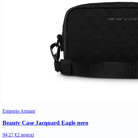
Emporio Armani
Beauty Case Jacquard Eagle nero
94,27 €
2 negozi