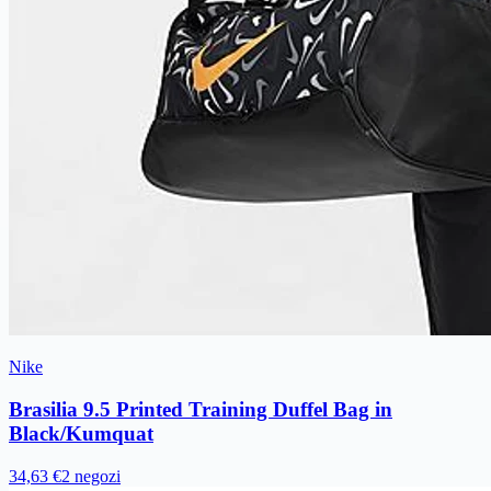
Nike
Brasilia 9.5 Printed Training Duffel Bag in
Black/Kumquat
34,63 €
2 negozi