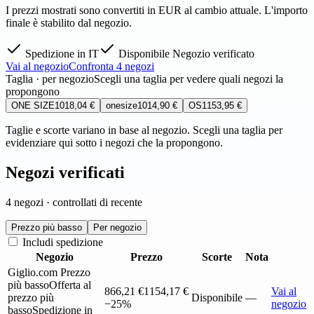
I prezzi mostrati sono convertiti in EUR al cambio attuale. L'importo
finale è stabilito dal negozio.
Spedizione in IT
Disponibile
Negozio verificato
Vai al negozio
Confronta 4 negozi
Taglia · per negozio
Scegli una taglia per vedere quali negozi la
propongono
ONE SIZE
1018,04 €
onesize
1014,90 €
OS
1153,95 €
Taglie e scorte variano in base al negozio. Scegli una taglia per
evidenziare qui sotto i negozi che la propongono.
Negozi verificati
4 negozi · controllati di recente
Prezzo più basso
Per negozio
Includi spedizione
Negozio
Prezzo
Scorte
Nota
Giglio.com
Prezzo
più basso
Offerta al
866,21 €
1154,17 €
Vai al
prezzo più
Disponibile
—
−25%
negozio
basso
Spedizione in