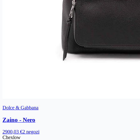
Dolce & Gabbana
Zaino - Nero
2900,03 €
2 negozi
Chex
low