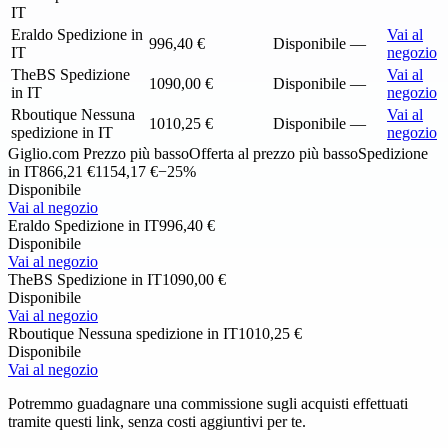
IT
Eraldo
Spedizione in
Vai al
996,40 €
Disponibile
—
IT
negozio
TheBS
Spedizione
Vai al
1090,00 €
Disponibile
—
in IT
negozio
Rboutique
Nessuna
Vai al
1010,25 €
Disponibile
—
spedizione in IT
negozio
Giglio.com
Prezzo più basso
Offerta al prezzo più basso
Spedizione
in IT
866,21 €
1154,17 €
−25%
Disponibile
Vai al negozio
Eraldo
Spedizione in IT
996,40 €
Disponibile
Vai al negozio
TheBS
Spedizione in IT
1090,00 €
Disponibile
Vai al negozio
Rboutique
Nessuna spedizione in IT
1010,25 €
Disponibile
Vai al negozio
Potremmo guadagnare una commissione sugli acquisti effettuati
tramite questi link, senza costi aggiuntivi per te.