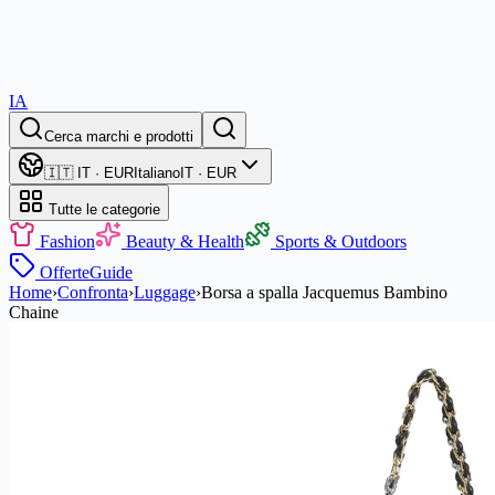
IA
Cerca marchi e prodotti
🇮🇹 IT · EUR
Italiano
IT · EUR
Tutte le categorie
Fashion
Beauty & Health
Sports & Outdoors
Offerte
Guide
Home
›
Confronta
›
Luggage
›
Borsa a spalla Jacquemus Bambino
Chaine